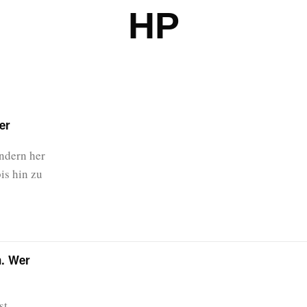
HP
er
endern her
is hin zu
n. Wer
st