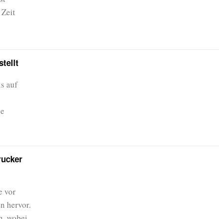
 Zeit
tellt
ls auf
ie
rucker
e vor
n hervor.
n, wobei