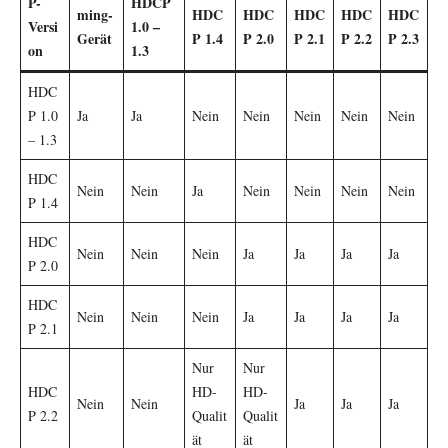
P-
HDCP
ming-
HDC
HDC
HDC
HDC
HDC
Versi
1.0 –
Gerät
P 1.4
P 2.0
P 2.1
P 2.2
P 2.3
on
1.3
HDC
P 1.0
Ja
Ja
Nein
Nein
Nein
Nein
Nein
– 1.3
HDC
Nein
Nein
Ja
Nein
Nein
Nein
Nein
P 1.4
HDC
Nein
Nein
Nein
Ja
Ja
Ja
Ja
P 2.0
HDC
Nein
Nein
Nein
Ja
Ja
Ja
Ja
P 2.1
Nur
Nur
HDC
HD-
HD-
Nein
Nein
Ja
Ja
Ja
P 2.2
Qualit
Qualit
ät
ät