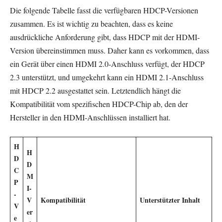
Die folgende Tabelle fasst die verfügbaren HDCP-Versionen
zusammen. Es ist wichtig zu beachten, dass es keine
ausdrückliche Anforderung gibt, dass HDCP mit der HDMI-
Version übereinstimmen muss. Daher kann es vorkommen, dass
ein Gerät über einen HDMI 2.0-Anschluss verfügt, der HDCP
2.3 unterstützt, und umgekehrt kann ein HDMI 2.1-Anschluss
mit HDCP 2.2 ausgestattet sein. Letztendlich hängt die
Kompatibilität vom spezifischen HDCP-Chip ab, den der
Hersteller in den HDMI-Anschlüssen installiert hat.
H
H
D
D
C
M
P
I-
-
V
Kompatibilität
Unterstützter Inhalt
V
er
e