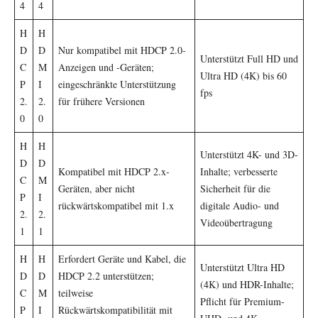
4
4
H
H
D
D
Nur kompatibel mit HDCP 2.0-
Unterstützt Full HD und
C
M
Anzeigen und -Geräten;
Ultra HD (4K) bis 60
P
I
eingeschränkte Unterstützung
fps
2.
2.
für frühere Versionen
0
0
H
H
Unterstützt 4K- und 3D-
D
D
Kompatibel mit HDCP 2.x-
Inhalte; verbesserte
C
M
Geräten, aber nicht
Sicherheit für die
P
I
rückwärtskompatibel mit 1.x
digitale Audio- und
2.
2.
Videoübertragung
1
1
H
H
Erfordert Geräte und Kabel, die
Unterstützt Ultra HD
D
D
HDCP 2.2 unterstützen;
(4K) und HDR-Inhalte;
C
M
teilweise
Pflicht für Premium-
P
I
Rückwärtskompatibilität mit