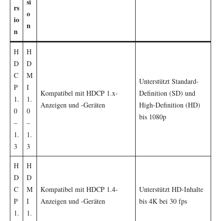
si
rs
o
io
n
n
H
H
D
D
C
M
Unterstützt Standard-
P
I
Kompatibel mit HDCP 1.x-
Definition (SD) und
1.
1.
Anzeigen und -Geräten
High-Definition (HD)
0
0
bis 1080p
–
–
1.
1.
3
3
H
H
D
D
C
M
Kompatibel mit HDCP 1.4-
Unterstützt HD-Inhalte
P
I
Anzeigen und -Geräten
bis 4K bei 30 fps
1.
1.