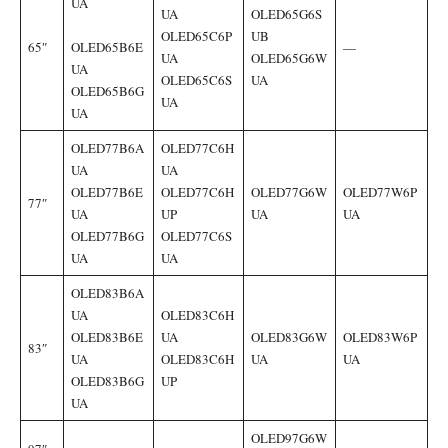
UA
UA
OLED65G6S
OLED65C6P
UB
65″
OLED65B6E
—
UA
OLED65G6W
UA
OLED65C6S
UA
OLED65B6G
UA
UA
OLED77B6A
OLED77C6H
UA
UA
OLED77B6E
OLED77C6H
OLED77G6W
OLED77W6P
77″
UA
UP
UA
UA
OLED77B6G
OLED77C6S
UA
UA
OLED83B6A
UA
OLED83C6H
OLED83B6E
UA
OLED83G6W
OLED83W6P
83″
UA
OLED83C6H
UA
UA
OLED83B6G
UP
UA
OLED97G6W