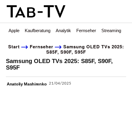
Apple
Kaufberatung
Analytik
Fernseher
Streaming
Int
Start
Fernseher
Samsung OLED TVs 2025:
S85F, S90F, S95F
Samsung OLED TVs 2025: S85F, S90F,
S95F
21/04/2025
Anatoliy Mashirenko