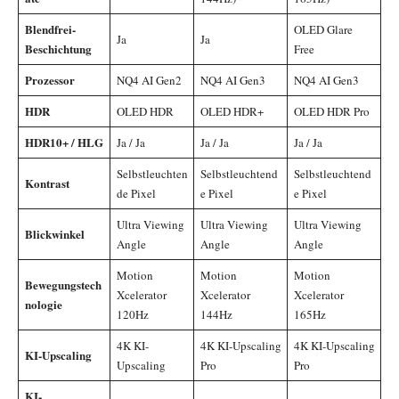
Blendfrei-
OLED Glare
Ja
Ja
Beschichtung
Free
Prozessor
NQ4 AI Gen2
NQ4 AI Gen3
NQ4 AI Gen3
HDR
OLED HDR
OLED HDR+
OLED HDR Pro
HDR10+ / HLG
Ja / Ja
Ja / Ja
Ja / Ja
Selbstleuchten
Selbstleuchtend
Selbstleuchtend
Kontrast
de Pixel
e Pixel
e Pixel
Ultra Viewing
Ultra Viewing
Ultra Viewing
Blickwinkel
Angle
Angle
Angle
Motion
Motion
Motion
Bewegungstech
Xcelerator
Xcelerator
Xcelerator
nologie
120Hz
144Hz
165Hz
4K KI-
4K KI-Upscaling
4K KI-Upscaling
KI-Upscaling
Upscaling
Pro
Pro
KI-