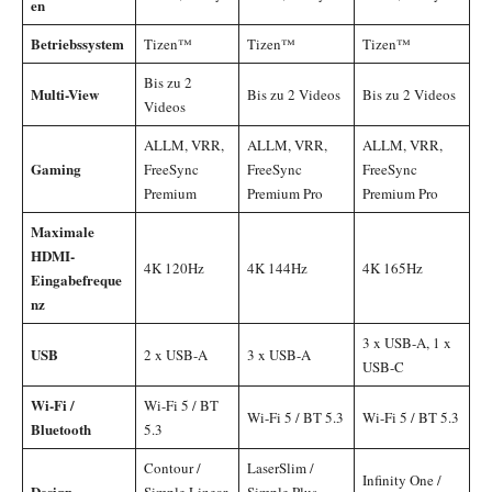
en
Betriebssystem
Tizen™
Tizen™
Tizen™
Bis zu 2
Multi-View
Bis zu 2 Videos
Bis zu 2 Videos
Videos
ALLM, VRR,
ALLM, VRR,
ALLM, VRR,
Gaming
FreeSync
FreeSync
FreeSync
Premium
Premium Pro
Premium Pro
Maximale
HDMI-
4K 120Hz
4K 144Hz
4K 165Hz
Eingabefreque
nz
3 x USB-A, 1 x
USB
2 x USB-A
3 x USB-A
USB-C
Wi-Fi /
Wi-Fi 5 / BT
Wi-Fi 5 / BT 5.3
Wi-Fi 5 / BT 5.3
Bluetooth
5.3
Contour /
LaserSlim /
Infinity One /
Design
Simple Linear
Simple Plus