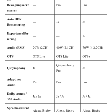
Bewegungsverb
—
Pro
Pro
esserer
Auto HDR
—
Ja
Ja
Remastering
Expertencalibr
—
—
Ja
ierung
Audio (RMS)
20W (2CH)
40W (2.1CH)
70W (4.2.2CH)
OTS
OTS Lite
OTS Lite
OTS+
Q-Symphony
Q-Symphony
Ja
Ja
Pro
Adaptives
Pro
Pro
Pro
Audio
Dolby Atmos /
Ja / Ja
Ja / Ja
Ja / Ja
360 Audio
Sprachassistent
Alexa, Bixby
Alexa, Bixby
Alexa, Bixby