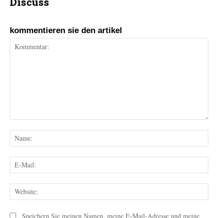
Discuss
kommentieren sie den artikel
Kommentar:
Na
E-
Mai
Web
Speichern Sie meinen Namen, meine E-Mail-Adresse und meine