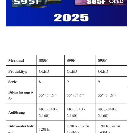
Merkmal
S85F
S90F
S95F
Produkttyp
OLED
OLED
OLED
Serie
8
9
9
Bildschirmgrö
55″ (54,6″)
55″ (54,6″)
55″ (54,6″)
ße
4K (3.840 x
4K (3.840 x
4K (3.840 x
Auflösung
2.160)
2.160)
2.160)
Bildwiederholr
120Hz (bis zu
120Hz (bis zu
120Hz
ate
144Hz)
165Hz)