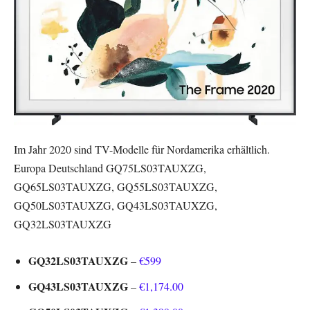
Im Jahr 2020 sind TV-Modelle für Nordamerika erhältlich.
Europa Deutschland GQ75LS03TAUXZG,
GQ65LS03TAUXZG, GQ55LS03TAUXZG,
GQ50LS03TAUXZG, GQ43LS03TAUXZG,
GQ32LS03TAUXZG
GQ32LS03TAUXZG
–
€599
GQ43LS03TAUXZG
–
€1,174.00