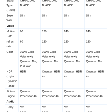
Stand
CHARCOAL
CHARCOAL
CHARCOAL
CHARCOAL
Type
BLACK
BLACK
BLACK
BLACK
(Color)
Bezel
Slim
Slim
Slim
Slim
Width
Video
Motion
60
120
240
240
Rate
refresh
60
120
120
120
rate
Color
100% Color
100% Color
100% Color
100% Color
Volume with
Volume with
Volume with
Volume with
Quantum Dot,
Quantum Dot
Quantum Dot
Quantum Dot
PurColor
HDR
HDR
Quantum HDR
Quantum HDR
Quantum HDR
(High-
4x
4x
4x
Dynamic
Range)
Picture
Quantum
Quantum
Quantum
Quantum
Engine
Processor 4K
Processor 4K
Processor 4K
Processor 4K
Audio
Dolby
Yes
Yes
Yes
Yes