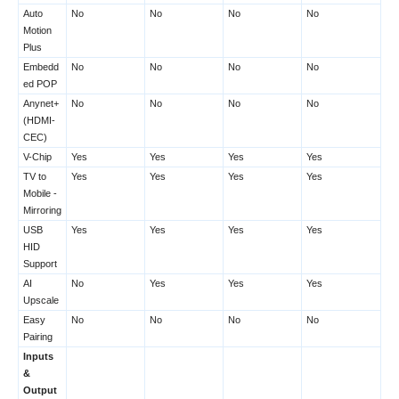
Auto
No
No
No
No
Motion
Plus
Embedd
No
No
No
No
ed POP
Anynet+
No
No
No
No
(HDMI-
CEC)
V-Chip
Yes
Yes
Yes
Yes
TV to
Yes
Yes
Yes
Yes
Mobile -
Mirroring
USB
Yes
Yes
Yes
Yes
HID
Support
AI
No
Yes
Yes
Yes
Upscale
Easy
No
No
No
No
Pairing
Inputs
&
Output