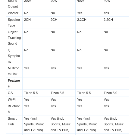
Sound
20W
20W
40W
40W
Output
Woofer
No
No
Yes
Yes
Speaker
2CH
2CH
2.2CH
2.2CH
Type
Object
No
No
No
No
Tracking
Sound
Q-
No
No
No
No
Sympho
ny
Multiroo
Yes
Yes
Yes
Yes
m Link
Feature
s
OS
Tizen 5.5
Tizen 5.5
Tizen 5.5
Tizen 5.0
Wi-Fi
Yes
Yes
Yes
Yes
Bluetoot
Yes
Yes
Yes
Yes
h
Smart
Yes (incl.
Yes (incl.
Yes (incl.
Yes (incl.
Hub
Sports, Music
Sports, Music
Sports, Music
Sports, Music
and TV Plus)
and TV Plus)
and TV Plus)
and TV Plus)