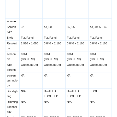
screen
Screen
32
43, 50
55, 65
43, 49, 55, 65
Size
Style
Flat Panel
Flat Panel
Flat Panel
Flat Panel
Resoluti
1,920 x 1,080
3,840 x 2,160
3,840 x 2,160
3,840 x 2,160
on
screen
10bit
10bit
10bit
10bit
bit
(8bit+FRC)
(8bit+FRC)
(8bit+FRC)
(8bit+FRC)
type
Quantum Dot
Quantum Dot
Quantum Dot
Quantum Dot
screnn
screen
VA
VA
VA
VA
technolo
gy
Backligh
N/A
Dual LED
Dual LED
EDGE
ting
EDGE LED
EDGE LED
Dimming
N/A
N/A
N/A
N/A
Technol
ogy