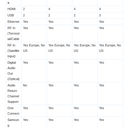
s
HDMI
2
4
4
4
USB
2
2
2
3
Ethernet
Yes
Yes
Yes
Yes
RF In
Yes
Yes
Yes
Yes
(Terrestr
ial/Cable
RF In
Yes Europe, No
Yes Europe, No
Yes Europe, No
Yes Europe, No
(Satellite
US
US
US
US
Input)
Digital
Yes
Yes
Yes
Yes
Audio
Out
(Optical)
Audio
No
Yes
Yes
Yes
Return
Channel
Support
One
Yes
Yes
Yes
Yes
Connect
Samsun
Yes
Yes
Yes
Yes
g