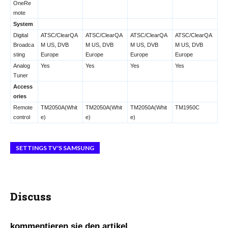
OneRe
mote
System
Digital
ATSC/ClearQA
ATSC/ClearQA
ATSC/ClearQA
ATSC/ClearQA
Broadca
M US, DVB
M US, DVB
M US, DVB
M US, DVB
sting
Europe
Europe
Europe
Europe
Analog
Yes
Yes
Yes
Yes
Tuner
Access
ories
Remote
TM2050A(Whit
TM2050A(Whit
TM2050A(Whit
TM1950C
control
e)
e)
e)
SETTINGS TV'S SAMSUNG
Discuss
kommentieren sie den artikel