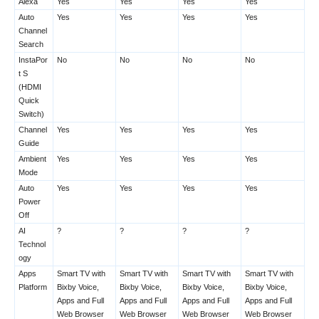
Alexa
Yes
Yes
Yes
Yes
Auto
Yes
Yes
Yes
Yes
Channel
Search
InstaPor
No
No
No
No
t S
(HDMI
Quick
Switch)
Channel
Yes
Yes
Yes
Yes
Guide
Ambient
Yes
Yes
Yes
Yes
Mode
Auto
Yes
Yes
Yes
Yes
Power
Off
AI
?
?
?
?
Technol
ogy
Apps
Smart TV with
Smart TV with
Smart TV with
Smart TV with
Platform
Bixby Voice,
Bixby Voice,
Bixby Voice,
Bixby Voice,
Apps and Full
Apps and Full
Apps and Full
Apps and Full
Web Browser
Web Browser
Web Browser
Web Browser