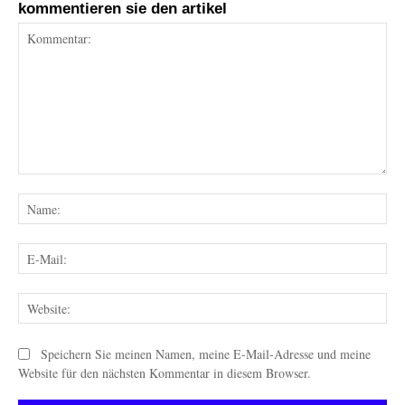
kommentieren sie den artikel
Kommentar:
Na
E-
Mai
Web
Speichern Sie meinen Namen, meine E-Mail-Adresse und meine
Website für den nächsten Kommentar in diesem Browser.