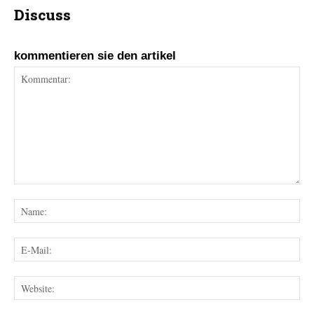
Discuss
kommentieren sie den artikel
Kommentar:
Na
E-
Mai
Web