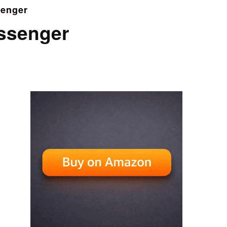
senger
ssenger