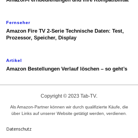
Fernseher
Amazon Fire TV 2-Serie Technische Daten: Test,
Prozessor, Speicher, Display
Artikel
Amazon Bestellungen Verlauf löschen – so geht’s
Copyright © 2023 Tab-TV.
Als Amazon-Partner können wir durch qualifizierte Käufe, die
über Links auf unserer Website getätigt werden, verdienen.
Datenschutz