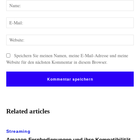
Na
E-
Mai
Web
Speichern Sie meinen Namen, meine E-Mail-Adresse und meine
Website für den nächsten Kommentar in diesem Browser.
Related articles
Streaming
Amazon-Fernbedienungen und ihre Kompatibilität