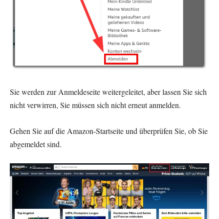
Sie werden zur Anmeldeseite weitergeleitet, aber lassen Sie sich
nicht verwirren, Sie müssen sich nicht erneut anmelden.
Gehen Sie auf die Amazon-Startseite und überprüfen Sie, ob Sie
abgemeldet sind.