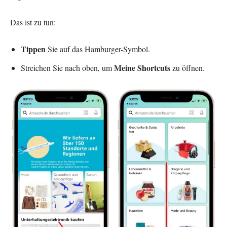
Das ist zu tun:
Tippen
Sie auf das Hamburger-Symbol.
Meine Shortcuts
Streichen Sie nach oben, um
zu öffnen.