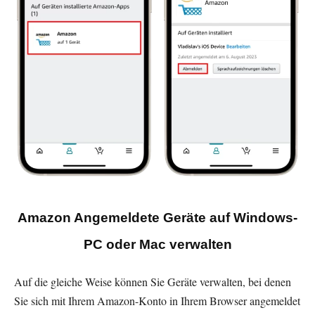
Amazon Angemeldete Geräte auf Windows-
PC oder Mac verwalten
Auf die gleiche Weise können Sie Geräte verwalten, bei denen
Sie sich mit Ihrem Amazon-Konto in Ihrem Browser angemeldet