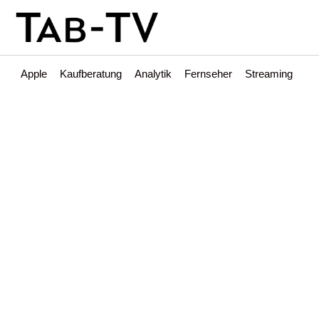
Apple
Kaufberatung
Analytik
Fernseher
Streaming
Int