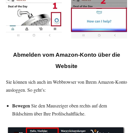
Abmelden vom Amazon-Konto über die
Website
Sie können sich auch im Webbrowser von Ihrem Amazon-Konto
ausloggen. So geht’s:
Bewegen
Sie den Mauszeiger oben rechts auf dem
Bildschirm über Ihre Profilschaltfläche.