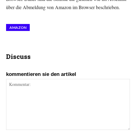
über die Abmeldung von Amazon im Browser beschrieben.
AMAZON
Discuss
kommentieren sie den artikel
Kommentar: