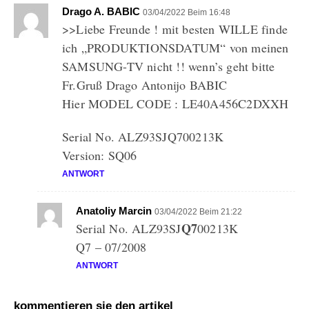
Drago A. BABIC
03/04/2022 Beim 16:48
>>Liebe Freunde ! mit besten WILLE finde
ich „PRODUKTIONSDATUM“ von meinen
SAMSUNG-TV nicht !! wenn’s geht bitte
Fr.Gruß Drago Antonijo BABIC
Hier MODEL CODE : LE40A456C2DXXH
Serial No. ALZ93SJQ700213K
Version: SQ06
ANTWORT
Anatoliy Marcin
03/04/2022 Beim 21:22
Q7
Serial No. ALZ93SJ
00213K
Q7 – 07/2008
ANTWORT
kommentieren sie den artikel