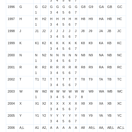
3
4
5
6
7
1996
G
G
G2
G
G
G
G
G
G8
G9
GA
GB
GC
1
3
4
5
6
7
1997
H
H
H2
H
H
H
H
H
H8
H9
HA
HB
HC
1
3
4
5
6
7
1998
J
J1
J2
J
J
J
J
J
J8
J9
JA
JB
JC
3
4
5
6
7
1999
K
K1
K2
K
K
K
K
K
K8
K9
KA
KB
KC
3
4
5
6
7
2000
N
N
N2
N
N
N
N
N
N8
N9
NA
NB
NC
1
3
4
5
6
7
2001
R
R
R2
R
R
R
R
R
R8
R9
RA
RB
RC
1
3
4
5
6
7
2002
T
T1
T2
T
T
T
T
T
T8
T9
TA
TB
TC
3
4
5
6
7
2003
W
W
W2
W
W
W
W
W
W
W9
WA
WB
WC
1
3
4
5
6
7
8
2004
X
X1
X2
X
X
X
X
X
X8
X9
XA
XB
XC
3
4
5
6
7
2005
Y
Y1
Y2
Y
Y
Y
Y
Y
Y8
Y9
YA
YB
YC
3
4
5
6
7
2006
A,L
A1
A2,
A
A
A
A
A
A8
A9,L
AA,
AB,L
AC,L