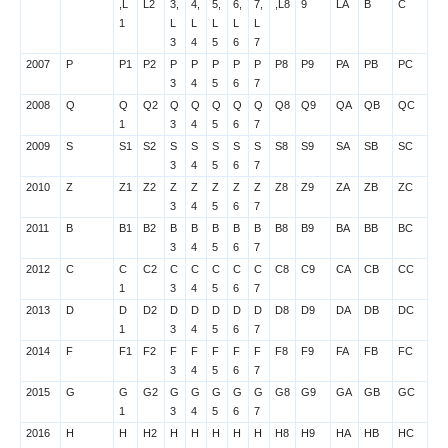
,L
L2
3,
4,
5,
6,
7,
,L8
9
LA
B
C
1
L
L
L
L
L
3
4
5
6
7
2007
P
P1
P2
P
P
P
P
P
P8
P9
PA
PB
PC
3
4
5
6
7
2008
Q
Q
Q2
Q
Q
Q
Q
Q
Q8
Q9
QA
QB
QC
1
3
4
5
6
7
2009
S
S1
S2
S
S
S
S
S
S8
S9
SA
SB
SC
3
4
5
6
7
2010
Z
Z1
Z2
Z
Z
Z
Z
Z
Z8
Z9
ZA
ZB
ZC
3
4
5
6
7
2011
B
B1
B2
B
B
B
B
B
B8
B9
BA
BB
BC
3
4
5
6
7
2012
C
C
C2
C
C
C
C
C
C8
C9
CA
CB
CC
1
3
4
5
6
7
2013
D
D
D2
D
D
D
D
D
D8
D9
DA
DB
DC
1
3
4
5
6
7
2014
F
F1
F2
F
F
F
F
F
F8
F9
FA
FB
FC
3
4
5
6
7
2015
G
G
G2
G
G
G
G
G
G8
G9
GA
GB
GC
1
3
4
5
6
7
2016
H
H
H2
H
H
H
H
H
H8
H9
HA
HB
HC