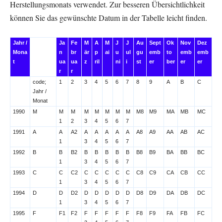
Herstellungsmonats verwendet. Zur besseren Übersichtlichkeit
können Sie das gewünschte Datum in der Tabelle leicht finden.
Jahr /
Ja
Fe
M
A
M
J
J
Au
Sept
Ok
Nov
Dez
Mona
N
Br
Är
P
Ai
U
Ul
Gu
Emb
To
Emb
Emb
T
Ua
Ua
Z
Ril
Ni
I
St
Er
Ber
Er
Er
R
R
code;
1
2
3
4
5
6
7
8
9
A
B
C
Jahr /
Monat
1990
M
M
M
M
M
M
M
M
M8
M9
MA
MB
MC
1
2
3
4
5
6
7
1991
A
A
A2
A
A
A
A
A
A8
A9
AA
AB
AC
1
3
4
5
6
7
1992
B
B
B2
B
B
B
B
B
B8
B9
BA
BB
BC
1
3
4
5
6
7
1993
C
C
C2
C
C
C
C
C
C8
C9
CA
CB
CC
1
3
4
5
6
7
1994
D
D
D2
D
D
D
D
D
D8
D9
DA
DB
DC
1
3
4
5
6
7
1995
F
F1
F2
F
F
F
F
F
F8
F9
FA
FB
FC