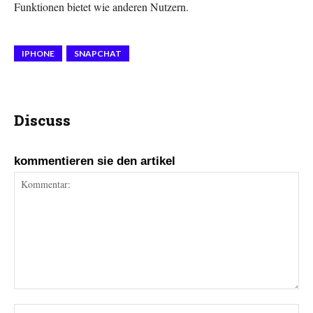
Funktionen bietet wie anderen Nutzern.
IPHONE
SNAPCHAT
Discuss
kommentieren sie den artikel
Kommentar:
Na