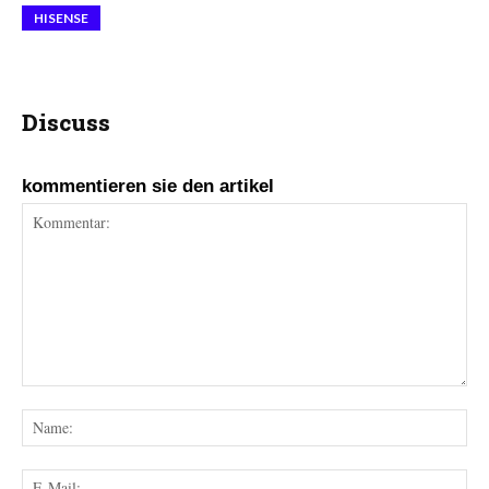
HISENSE
Discuss
kommentieren sie den artikel
Kommentar:
Na
E-