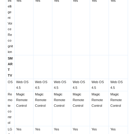
Int
Yes
Yes
Yes
Yes
Yes
Yes
elli
ge
nt
Voi
ce
Re
co
gnit
ion
SM
AR
T
TV
OS
Web OS
Web OS
Web OS
Web OS
Web OS
Web OS
4.5
4.5
4.5
4.5
4.5
4.5
Re
Magic
Magic
Magic
Magic
Magic
Magic
mo
Remote
Remote
Remote
Remote
Remote
Remote
te
Control
Control
Control
Control
Control
Control
co
ntr
ol
LG
Yes
Yes
Yes
Yes
Yes
Yes