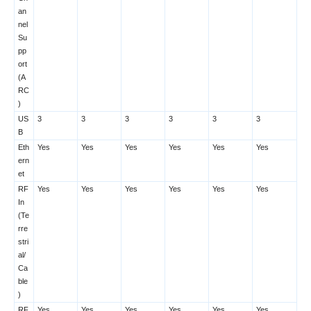
an
nel
Su
pp
ort
(A
RC
)
US
3
3
3
3
3
3
B
Eth
Yes
Yes
Yes
Yes
Yes
Yes
ern
et
RF
Yes
Yes
Yes
Yes
Yes
Yes
In
(Te
rre
stri
al/
Ca
ble
)
RF
Yes
Yes
Yes
Yes
Yes
Yes