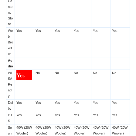
Co
nte
nt
Sto
re
We
Yes
Yes
Yes
Yes
Yes
Yes
b
Bro
ws
er
Au
dio
Wi
No
No
No
No
No
Yes
SA
Re
ad
y
Dol
Yes
Yes
Yes
Yes
Yes
Yes
by
DT
Yes
Yes
Yes
Yes
Yes
Yes
S
So
40W (20W
40W (20W
40W (20W
40W (20W
40W (20W
40W (20W
un
Woofer)
Woofer)
Woofer)
Woofer)
Woofer)
Woofer)