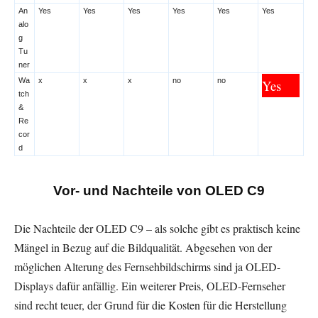
An
Yes
Yes
Yes
Yes
Yes
Yes
alo
g
Tu
ner
Wa
x
x
x
no
no
Yes
tch
&
Re
cor
d
Vor- und Nachteile von OLED C9
Die Nachteile der OLED C9 – als solche gibt es praktisch keine
Mängel in Bezug auf die Bildqualität. Abgesehen von der
möglichen Alterung des Fernsehbildschirms sind ja OLED-
Displays dafür anfällig. Ein weiterer Preis, OLED-Fernseher
sind recht teuer, der Grund für die Kosten für die Herstellung