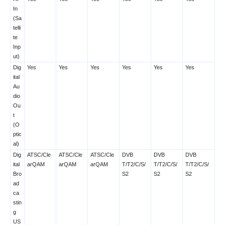
In
(Sa
telli
te
Inp
ut)
Dig
Yes
Yes
Yes
Yes
Yes
Yes
ital
Au
dio
Ou
t
(O
ptic
al)
Dig
ATSC/Cle
ATSC/Cle
ATSC/Cle
DVB
DVB
DVB
ital
arQAM
arQAM
arQAM
T/T2/C/S/
T/T2/C/S/
T/T2/C/S/
Bro
S2
S2
S2
ad
ca
stin
g
US