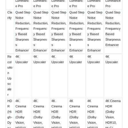
Luminanc
Luminanc
Luminanc
Luminanc
Luminanc
Luminance
e Pro
e Pro
e Pro
e Pro
e Pro
Pro
Cla
Quad Step
Quad Step
Quad Step
Quad Step
Quad Step
Quad Step
rity
Noise
Noise
Noise
Noise
Noise
Noise
Reduction,
Reduction,
Reduction,
Reduction,
Reduction,
Reduction,
Frequenc
Frequenc
Frequenc
Frequenc
Frequenc
Frequency
y Based
y Based
y Based
y Based
y Based
Based
Sharpnes
Sharpnes
Sharpnes
Sharpnes
Sharpnes
Sharpness
s
s
s
s
s
Enhancer
Enhancer
Enhancer
Enhancer
Enhancer
Enhancer
Re
4K
4K
4K
4K
4K
4K
col
Upscaler
Upscaler
Upscaler
Upscaler
Upscaler
Upscaler
utio
n
Up
sc
ale
r
HD
4K
4K
4K
4K
4K
4K Cinema
R
Cinema
Cinema
Cinema
Cinema
Cinema
HDR
(Hi
HDR
HDR
HDR
HDR
HDR
(Dolby
gh-
(Dolby
(Dolby
(Dolby
(Dolby
(Dolby
Vision,
Dy
Vision,
Vision,
Vision,
Vision,
Vision,
HDR10,
na
HDR10,
HDR10,
HDR10,
HDR10,
HDR10,
HLG),