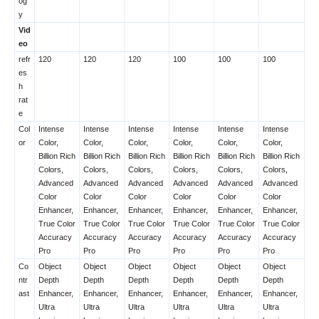
og
y
Vid
eo
refr
120
120
120
100
100
100
es
h
rat
e
Col
Intense
Intense
Intense
Intense
Intense
Intense
or
Color,
Color,
Color,
Color,
Color,
Color,
Billion Rich
Billion Rich
Billion Rich
Billion Rich
Billion Rich
Billion Rich
Colors,
Colors,
Colors,
Colors,
Colors,
Colors,
Advanced
Advanced
Advanced
Advanced
Advanced
Advanced
Color
Color
Color
Color
Color
Color
Enhancer,
Enhancer,
Enhancer,
Enhancer,
Enhancer,
Enhancer,
True Color
True Color
True Color
True Color
True Color
True Color
Accuracy
Accuracy
Accuracy
Accuracy
Accuracy
Accuracy
Pro
Pro
Pro
Pro
Pro
Pro
Co
Object
Object
Object
Object
Object
Object
ntr
Depth
Depth
Depth
Depth
Depth
Depth
ast
Enhancer,
Enhancer,
Enhancer,
Enhancer,
Enhancer,
Enhancer,
Ultra
Ultra
Ultra
Ultra
Ultra
Ultra