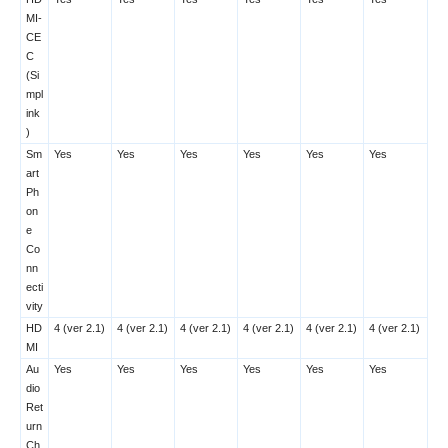
MI-
CE
C
(Si
mpl
ink
)
Sm
Yes
Yes
Yes
Yes
Yes
Yes
art
Ph
on
e
Co
nn
ecti
vity
HD
4 (ver 2.1)
4 (ver 2.1)
4 (ver 2.1)
4 (ver 2.1)
4 (ver 2.1)
4 (ver 2.1)
MI
Au
Yes
Yes
Yes
Yes
Yes
Yes
dio
Ret
urn
Ch