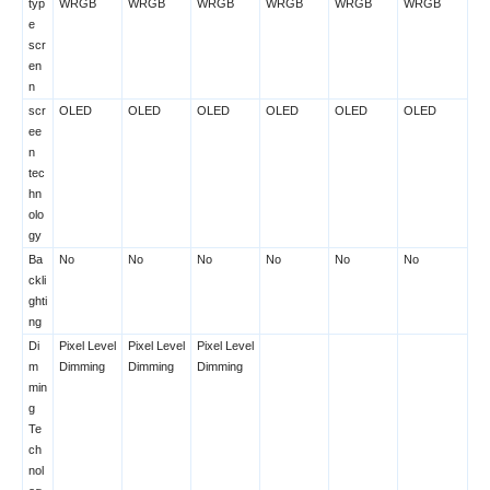
typ
WRGB
WRGB
WRGB
WRGB
WRGB
WRGB
e
scr
en
n
scr
OLED
OLED
OLED
OLED
OLED
OLED
ee
n
tec
hn
olo
gy
Ba
No
No
No
No
No
No
ckli
ghti
ng
Di
Pixel Level
Pixel Level
Pixel Level
m
Dimming
Dimming
Dimming
min
g
Te
ch
nol