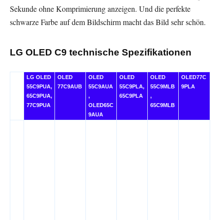
Sekunde ohne Komprimierung anzeigen. Und die perfekte
schwarze Farbe auf dem Bildschirm macht das Bild sehr schön.
LG OLED C9 technische Spezifikationen
LG OLED
OLED
OLED
OLED
OLED
OLED77C
55C9PUA,
77C9AUB
55C9AUA
55C9PLA,
55C9MLB
9PLA
65C9PUA,
,
65C9PLA
,
77C9PUA
OLED65C
65C9MLB
9AUA