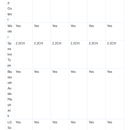
d
Ou
tpu
t
Wo
Yes
Yes
Yes
Yes
Yes
Yes
ofe
r
Sp
2.2CH
2.2CH
2.2CH
2.2CH
2.2CH
2.2CH
ea
ker
Ty
pe
Blu
Yes
Yes
Yes
Yes
Yes
Yes
eto
oth
Au
dio
Pla
yb
ac
k
LG
Yes
Yes
Yes
Yes
Yes
Yes
So