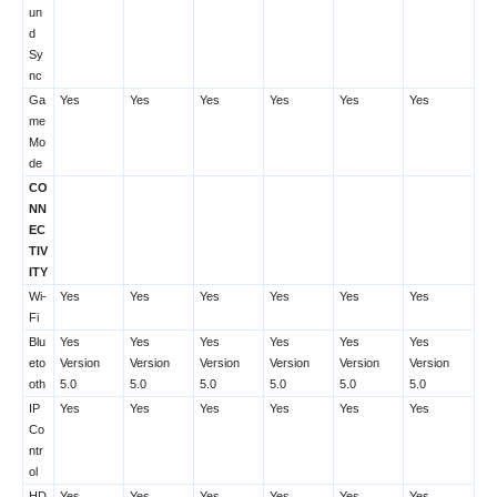
un
d
Sy
nc
Ga
Yes
Yes
Yes
Yes
Yes
Yes
me
Mo
de
CO
NN
EC
TIV
ITY
Wi-
Yes
Yes
Yes
Yes
Yes
Yes
Fi
Blu
Yes
Yes
Yes
Yes
Yes
Yes
eto
Version
Version
Version
Version
Version
Version
oth
5.0
5.0
5.0
5.0
5.0
5.0
IP
Yes
Yes
Yes
Yes
Yes
Yes
Co
ntr
ol
HD
Yes
Yes
Yes
Yes
Yes
Yes