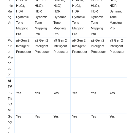
mic
HLG),
HLG),
HLG),
HLG),
HLG),
HDR
Ra
HDR
HDR
HDR
HDR
HDR
Dynamic
ng
Dynamic
Dynamic
Dynamic
Dynamic
Dynamic
Tone
e)
Tone
Tone
Tone
Tone
Tone
Mapping
Mapping
Mapping
Mapping
Mapping
Mapping
Pro
Pro
Pro
Pro
Pro
Pro
Pic
a9 Gen 2
a9 Gen 2
a9 Gen 2
a9 Gen 2
a9 Gen 2
a9 Gen 2
tur
Intelligent
Intelligent
Intelligent
Intelligent
Intelligent
Intelligent
e
Processor
Processor
Processor
Processor
Processor
Processor
Pro
ce
ss
or
AI
TV
LG
Yes
Yes
Yes
Yes
Yes
Yes
Thi
nQ
AI
Go
Yes
Yes
Yes
Yes
Yes
Yes
ogl
e