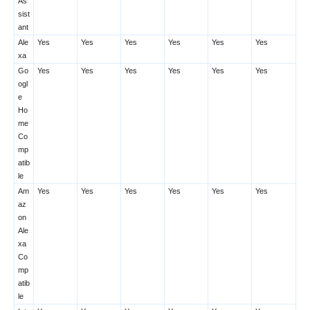
As
sist
ant
Ale
Yes
Yes
Yes
Yes
Yes
Yes
xa
Go
Yes
Yes
Yes
Yes
Yes
Yes
ogl
e
Ho
me
Co
mp
atib
le
Am
Yes
Yes
Yes
Yes
Yes
Yes
az
on
Ale
xa
Co
mp
atib
le