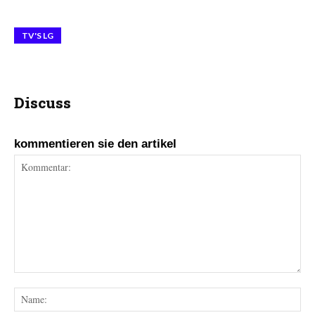
TV'S LG
Discuss
kommentieren sie den artikel
Kommentar:
Na